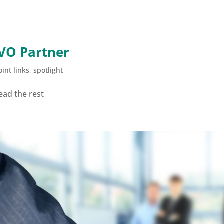
VO Partner
int links
,
spotlight
ead the rest