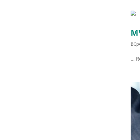
M
BCpo
… R