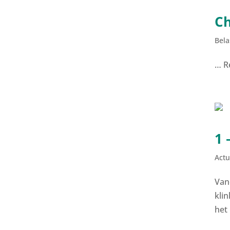
Ch
Bela
… R
1 
Actu
Van
klin
het 