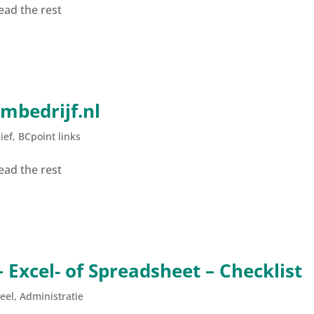
ead the rest
imbedrijf.nl
ief
,
BCpoint links
ead the rest
– Excel- of Spreadsheet – Checklist
eel
,
Administratie