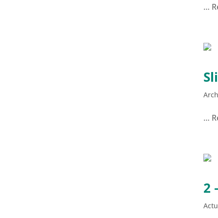
… R
Sl
Arch
… R
2 
Actu