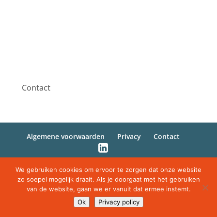
Contact
Algemene voorwaarden
Privacy
Contact
We gebruiken cookies om ervoor te zorgen dat onze website
© BCpoint 2026
zo soepel mogelijk draait. Als je doorgaat met het gebruiken
van de website, gaan we er vanuit dat ermee instemt.
Ok
Privacy policy