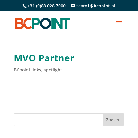
+31 (0)88 028 7000
team1@bcpoint.nl
MVO Partner
BCpoint links
,
spotlight