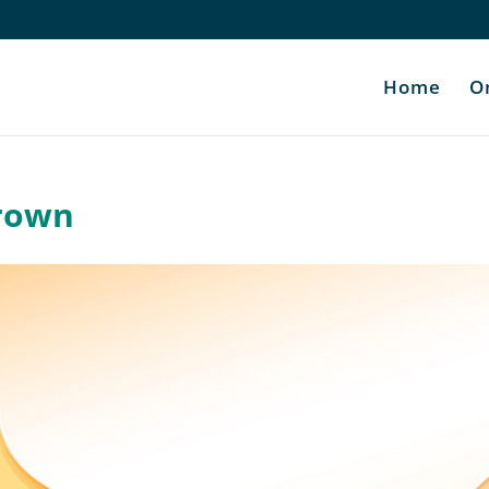
Home
O
rown